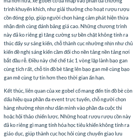
mà hơn nữa, xe gobel cổ đã nhập vào phần đa chương
trình khuyến khích, như giải thưởng cho hoạt rượu rượu
cồn đóng góp, giúp người chọn hàng cảm phát hiện thừa
nhận định cùng đánh bảng giá cao. Những chương trình
này đã ko riêng gì tăng cường sự bền chặt không tính ra
thúc đẩy sự sáng kiến, chỗ thành cục nhường nhịn như chủ
kiến đề nghị sáng kiến cầm đổi cho nền tảng nền tảng nơi
bắt đầu rễ. Điều này chế chế tác 1 vòng lặp lành bạo gan
cùng tích rất, chỗ tín đồ bè tăng lên bạo gan mẽ cùng bạo
gan mẽ cùng tự tin hơn theo thời gian ấn hạn.
Kết thúc, liên quan của xe gobel cổ mang đến tín đồ bè còn
dấu hiệu qua phần đa event trực tuyến, chỗ người chọn
hàng nhường nhịn như dấn mình vào phần đa cuộc thi
hoặc hội thảo chiến lược. Những hoạt rượu rượu cồn này
đã ko riêng gì mang tính hóa học tiêu khiển không tính ra
giáo dục, giúp thành cục học hỏi cùng chuyển giao lưu