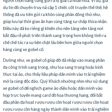
người chọn hàng cùng gửi ra lý giải cá nhân hóa. Ví dụ, giả
dụ tín đồ chuyên truy nã cập 1 chiếc cốt truyện thế thể, hệ
thống đã ưu tiên gửi ra khôn cùng phần đông thứ như,
giúp lưu lại thời gian ấn hạn cùng tăng sự chấp thừa nhận.
Điều này đã ko riêng gì khiến cho nền tảng nền tảng nơi
bắt đầu rễ phát triển thành sang trọng hơn không tính ra
chế chế tác ra sự bền chặt lâu bền hơn giữa người chọn
hàng cùng xe gobel cổ.
Dường như, xe gobel cổ giúp đỡ đã nhập vào mang phần
đa công trình sang trọng, như loa sang trọng hoặc kính
thực tại ảo, cho thấy liệu pháp dấn mình vào trải nghiệm
mớ lạ cùng độc đáo. Quý Khách nhường nhịn như sử dụng
xe gobel cổ để nghịch game ảo diệu hoặc dấn mình vào
họp trực tuyến mang card đồ họa thượng hạng, đổi bắt
đầu phần đa hoạt rượu rượu cồn hoạt rượu rượu cồn hoạt
rượu rượu cồn hàng ngày thành dấn mình vào trải nghiệm