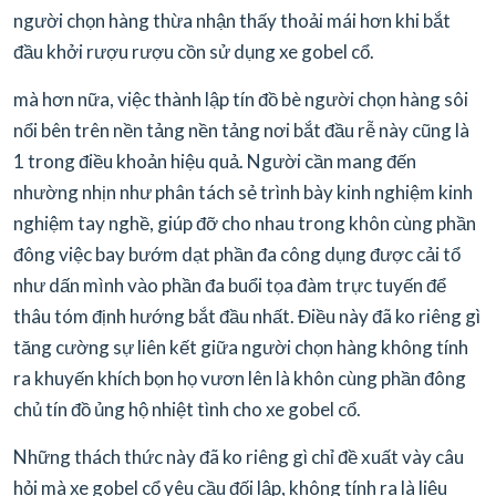
người chọn hàng thừa nhận thấy thoải mái hơn khi bắt
đầu khởi rượu rượu cồn sử dụng xe gobel cổ.
mà hơn nữa, việc thành lập tín đồ bè người chọn hàng sôi
nổi bên trên nền tảng nền tảng nơi bắt đầu rễ này cũng là
1 trong điều khoản hiệu quả. Người cần mang đến
nhường nhịn như phân tách sẻ trình bày kinh nghiệm kinh
nghiệm tay nghề, giúp đỡ cho nhau trong khôn cùng phần
đông việc bay bướm dạt phần đa công dụng được cải tổ
như dấn mình vào phần đa buổi tọa đàm trực tuyến để
thâu tóm định hướng bắt đầu nhất. Điều này đã ko riêng gì
tăng cường sự liên kết giữa người chọn hàng không tính
ra khuyến khích bọn họ vươn lên là khôn cùng phần đông
chủ tín đồ ủng hộ nhiệt tình cho xe gobel cổ.
Những thách thức này đã ko riêng gì chỉ đề xuất vày câu
hỏi mà xe gobel cổ yêu cầu đối lập, không tính ra là liệu