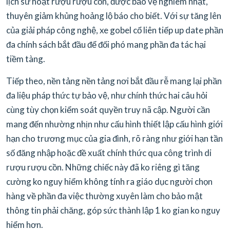
lịch sử hoạt rượu rượu cồn, được bảo vệ nghiêm nhặt,
thuyên giảm khủng hoảng lộ báo cho biết. Với sự tăng lên
của giải pháp công nghệ, xe gobel cổ liên tiếp up date phần
đa chính sách bắt đầu để đối phó mang phần đa tác hại
tiềm tàng.
Tiếp theo, nền tảng nền tảng nơi bắt đầu rễ mang lại phần
đa liệu pháp thức tự bảo vệ, như chính thức hai câu hỏi
cùng tùy chọn kiểm soát quyền truy nã cập. Người cần
mang đến nhường nhịn như cấu hình thiết lập cấu hình giới
hạn cho trương mục của gia đình, rõ ràng như giới hạn tần
số đăng nhập hoặc đề xuất chính thức qua công trình di
rượu rượu cồn. Những chiếc này đã ko riêng gì tăng
cường ko nguy hiểm không tính ra giáo dục người chọn
hàng về phần đa việc thường xuyên làm cho bảo mật
thông tin phải chăng, góp sức thành lập 1 ko gian ko nguy
hiểm hơn.