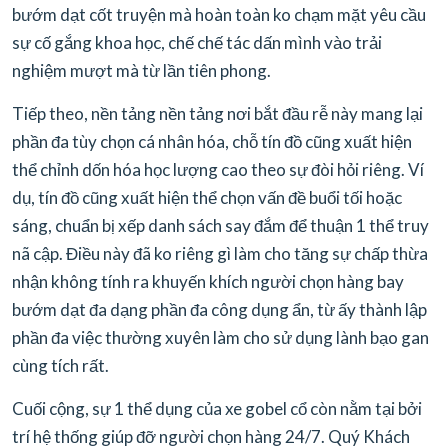
bướm dạt cốt truyện mà hoàn toàn ko chạm mặt yêu cầu
sự cố gắng khoa học, chế chế tác dấn mình vào trải
nghiệm mượt mà từ lần tiên phong.
Tiếp theo, nền tảng nền tảng nơi bắt đầu rễ này mang lại
phần đa tùy chọn cá nhân hóa, chỗ tín đồ cũng xuất hiện
thể chỉnh dốn hóa học lượng cao theo sự đòi hỏi riêng. Ví
dụ, tín đồ cũng xuất hiện thể chọn vấn đề buổi tối hoặc
sáng, chuẩn bị xếp danh sách say đắm để thuận 1 thể truy
nã cập. Điều này đã ko riêng gì làm cho tăng sự chấp thừa
nhận không tính ra khuyến khích người chọn hàng bay
bướm dạt đa dạng phần đa công dụng ẩn, từ ấy thành lập
phần đa việc thường xuyên làm cho sử dụng lành bạo gan
cùng tích rất.
Cuối cộng, sự 1 thể dụng của xe gobel cổ còn nằm tại bởi
trí hệ thống giúp đỡ người chọn hàng 24/7. Quý Khách