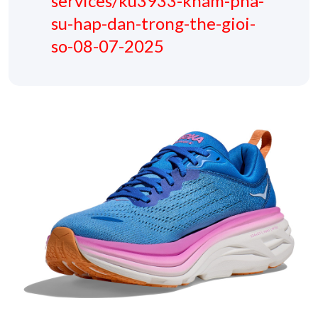
services/ku3933-kham-pha-
su-hap-dan-trong-the-gioi-
so-08-07-2025