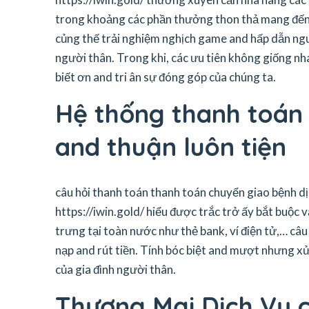
trong khoảng các phần thưởng thon thả mang đến m
củng thế trải nghiệm nghịch game and hấp dẫn ngư
người thân. Trong khi, các ưu tiên không giống n
biết ơn and tri ân sự đóng góp của chúng ta.
Hệ thống thanh toán 
and thuận luôn tiện
câu hỏi thanh toán thanh toán chuyển giao bệnh dịc
https://iwin.gold/ hiểu được trắc trở ấy bắt buộc 
trưng tại toàn nước như thẻ bank, ví điện tử,… câ
nạp and rút tiền. Tính bóc biệt and mượt nhưng xử 
của gia đình người thân.
Thương Mại Dịch Vụ c