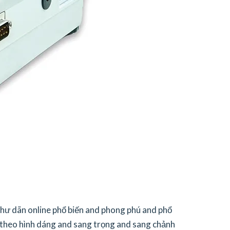
 thư dãn online phổ biến and phong phú and phổ
 theo hình dáng and sang trọng and sang chảnh