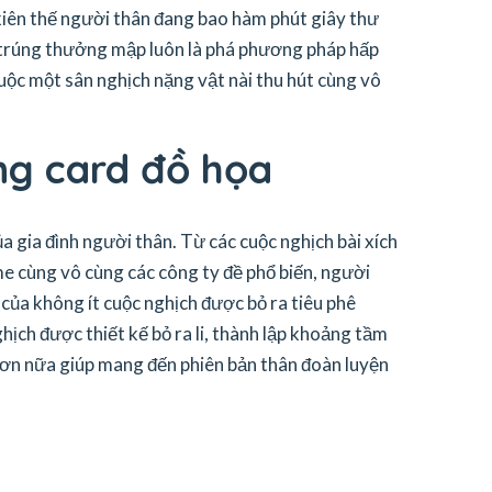
 kiên thế người thân đang bao hàm phút giây thư
 trúng thưởng mập luôn là phá phương pháp hấp
 buộc một sân nghịch nặng vật nài thu hút cùng vô
ng card đồ họa
a gia đình người thân. Từ các cuộc nghịch bài xích
e cùng vô cùng các công ty đề phổ biến, người
 của không ít cuộc nghịch được bỏ ra tiêu phê
ịch được thiết kế bỏ ra li, thành lập khoảng tầm
Hơn nữa giúp mang đến phiên bản thân đoàn luyện