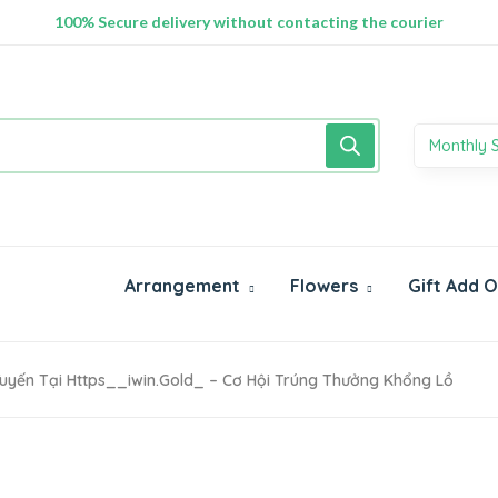
100% Secure delivery without contacting the courier
Monthly 
Arrangement
Flowers
Gift Add 
 Tuyến Tại Https__iwin.gold_ – Cơ Hội Trúng Thưởng Khổng Lồ