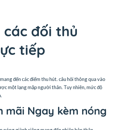
 các đối thủ
ực tiếp
n mang đến các điểm thu hút. câu hỏi thông qua vào
 được một lạng mập người thân. Tuy nhiên, mức độ
a.
n mãi Ngay kèm nóng
 nóng giành riêng mang đến phiên bản thân,