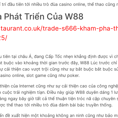
trí đầu tiên tới nhiều trò đùa casino online, thể thao cũng 
à Phát Triển Của W88
taurant.co.uk/trade-s666-kham-pha-th
25/
u tiên tại châu Á, đang Cấp Tốc nhẹn khẳng định được vì ch
bắt buộc vào khoảng thời gian trước đây, W88 Lúc trước ch
sự cải thiện cao vượt trội cũng như sự bắt buộc bắt buộc s
asino online, slot game cũng như poker.
 thiện của Internet cũng như sự cải thiện cao của công n
ập cuộc trải nghiệm tíạn. Điều này giúp W88 duyên dáng 1
ng ngay bây giờ tất cả thể thuận tiện tróc nã cập chuyên
ợc thể thao tới nhiều trò đùa đánh bài bác truyền thống.
ấn đề xuất hiện một khoảng không an ninh cũng như bảo m