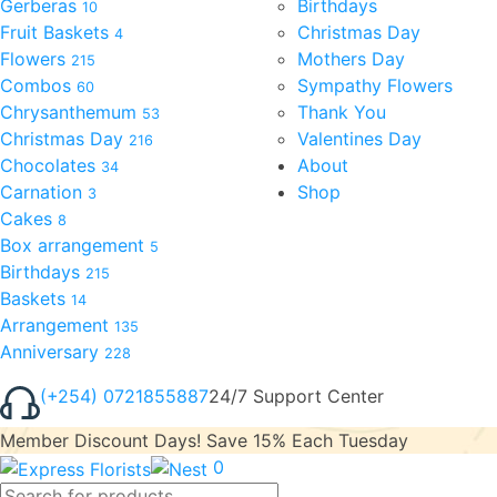
Gerberas
Birthdays
10
Fruit Baskets
Christmas Day
4
Flowers
Mothers Day
215
Combos
Sympathy Flowers
60
Chrysanthemum
Thank You
53
Christmas Day
Valentines Day
216
Chocolates
About
34
Carnation
Shop
3
Cakes
8
Box arrangement
5
Birthdays
215
Baskets
14
Arrangement
135
Anniversary
228
(+254) 0721855887
24/7 Support Center
Member Discount Days! Save 15% Each Tuesday
0
Products