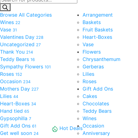
search
Browse All Categories
Arrangement
Wines
Baskets
22
Vase
Fruit Baskets
31
Valentines Day
Heart-Boxes
228
Uncategorized
Vase
27
Thank You
Flowers
214
Teddy Bears
Chrysanthemum
16
Sympathy Flowers
Gerberas
101
Roses
Lilies
152
Occasion
Roses
234
Mothers Day
Gift Add Ons
227
Lilies
Cakes
44
Heart-Boxes
Chocolates
34
Hand tied
Teddy Bears
65
Gypsophilla
Wines
7
Gift Add Ons
Occasion
61
Hot Deals
Get well soon
Anniversary
24