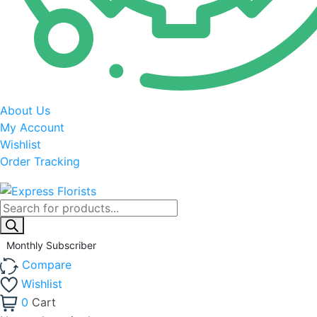
About Us
My Account
Wishlist
Order Tracking
Products
search
Monthly Subscriber
Compare
Wishlist
0
Cart