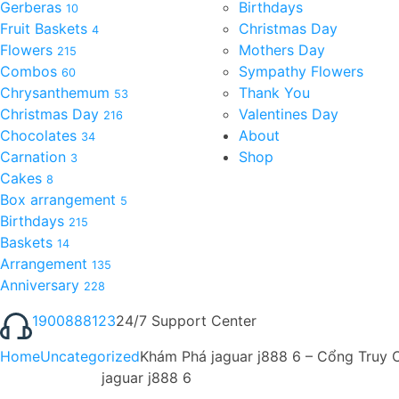
Gerberas
Birthdays
10
Fruit Baskets
Christmas Day
4
Flowers
Mothers Day
215
Combos
Sympathy Flowers
60
Chrysanthemum
Thank You
53
Christmas Day
Valentines Day
216
Chocolates
About
34
Carnation
Shop
3
Cakes
8
Box arrangement
5
Birthdays
215
Baskets
14
Arrangement
135
Anniversary
228
1900888123
24/7 Support Center
Home
Uncategorized
Khám Phá jaguar j888 6 – Cổng Truy C
jaguar j888 6