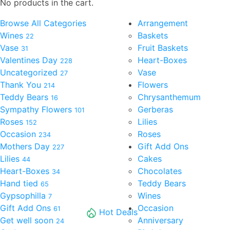
No products in the cart.
Browse All Categories
Arrangement
Wines
Baskets
22
Vase
Fruit Baskets
31
Valentines Day
Heart-Boxes
228
Uncategorized
Vase
27
Thank You
Flowers
214
Teddy Bears
Chrysanthemum
16
Sympathy Flowers
Gerberas
101
Roses
Lilies
152
Occasion
Roses
234
Mothers Day
Gift Add Ons
227
Lilies
Cakes
44
Heart-Boxes
Chocolates
34
Hand tied
Teddy Bears
65
Gypsophilla
Wines
7
Gift Add Ons
Occasion
61
Hot Deals
Get well soon
Anniversary
24