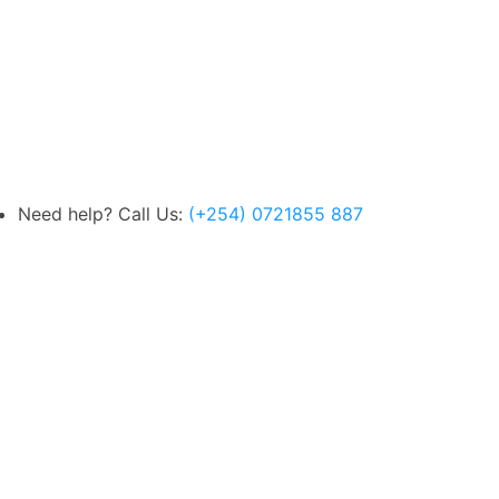
Need help? Call Us:
(+254) 0721855 887
Super Value Deals - Save more with coupons