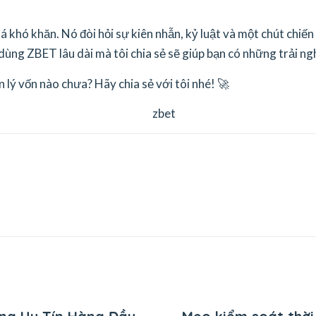
 khó khăn. Nó đòi hỏi sự kiên nhẫn, kỷ luật và một chút chiế
ng ZBET lâu dài mà tôi chia sẻ sẽ giúp bạn có những trải ng
lý vốn nào chưa? Hãy chia sẻ với tôi nhé! 🚀