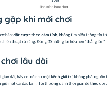
Hình minh hoạ: zbet
 gặp khi mới chơi
 cơ bản:
đặt cược theo cảm tính
, không tìm hiểu thông tin tr
 chiến thuật rõ ràng. Đừng để những lời hứa hẹn “thắng lớn” 
chơi lâu dài
gian dài, hãy coi nó như một
kênh giải trí
, không phải nguồn 
 giữ một cái đầu lạnh. Tôi thường dành thời gian để theo dõi cá