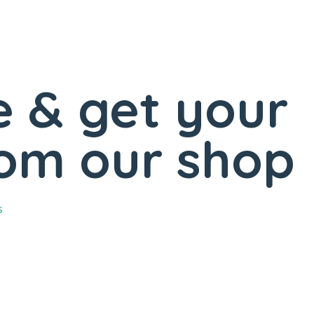
 & get your
rom our shop
s