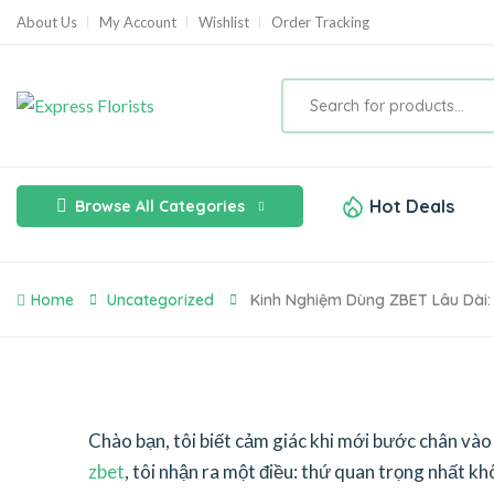
About Us
My Account
Wishlist
Order Tracking
Hot Deals
Browse All Categories
Home
Uncategorized
Kinh Nghiệm Dùng ZBET Lâu Dài:
Chào bạn, tôi biết cảm giác khi mới bước chân vào
zbet
, tôi nhận ra một điều: thứ quan trọng nhất kh