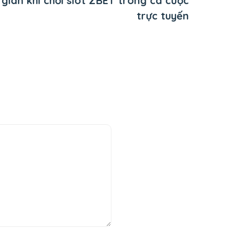
gian khi chơi slot ZBET trong cá cược
trực tuyến