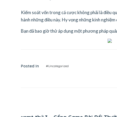
Kiểm soát vốn trong cá cược không phải là điều quá
hành những điều này. Hy vọng những kinh nghiệm dù
Bạn đã bao giờ thử áp dụng một phương pháp quản 
Posted In
#Uncategorized
Previous Post