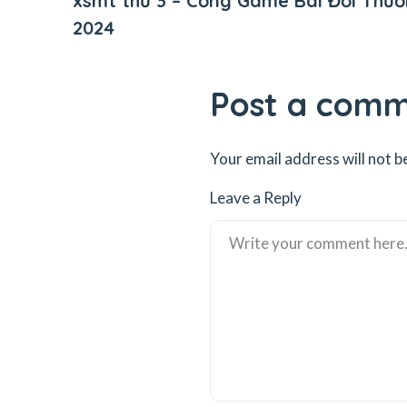
xsmt thứ 3 – Cổng Game Bài Đổi Thư
2024
Post a com
Your email address will not b
Leave a Reply