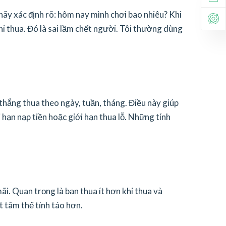
 hãy xác định rõ: hôm nay mình chơi bao nhiêu? Khi
i thua. Đó là sai lầm chết người. Tôi thường dùng
ê thắng thua theo ngày, tuần, tháng. Điều này giúp
i hạn nạp tiền hoặc giới hạn thua lỗ. Những tính
ãi. Quan trọng là bạn thua ít hơn khi thua và
t tâm thế tỉnh táo hơn.