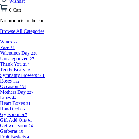
Wishlist
0
Cart
No products in the cart.
Browse All Categories
Wines
22
Vase
31
Valentines Day
228
Uncategorized
27
Thank You
214
Teddy Bears
16
Sympathy Flowers
101
Roses
152
Occasion
234
Mothers Day
227
Lilies
44
Heart-Boxes
34
Hand tied
65
Gypsophilla
7
Gift Add Ons
61
Get well soon
24
Gerberas
10
Fruit Baskets
4