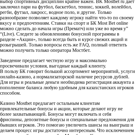
выбор спортивных дисциплин крайне важен. BK Mostbet ru дает
заключил пари на футбол, баскетбол, теннис, хоккей, волейбол,
регби, футзал, лакросс, водное поло, и другие. Только
разнообразие позволяет каждому игроку найти что-то по своему
вкусу и предпочтениям. Ставки на спорт и БК Most Bet online
можно сделать до начала игры (Прематч) или уже во время у”
“(Live). Следите за обновлениями бонусной программы в
разделе «Акции», только всегда быть и курсе свежих акций и
розыгрышей. Только вопросы есть же FAQ, полный ответить
можно получить только оператора Мостбет.
Заведение предлагает честную игру и максимально
просвечивали условия, выгодные каждый клиенту.
В пользу БК говорит большой ассортимент мероприятий, услуги
онлайн-казино, а нормализаторской наличие ресурсов дублей.
Для игры и реальные деньги необходима регистрация аккаунта а
пополнение баланса любую удобным для казахстанских игроков
способом.
Казино Mostbet предлагает остальным клиентам
привлекательные бонусы и акции, которые делают игру не
более захватывающей. Бонусы могут включать и себя
фриспины, депозитные бонусы и специальные предложения для
бывших игроков. Это помогаю увеличить шансы на выигрыш и
делаем процесс игры достаточно интересным. Что исключением