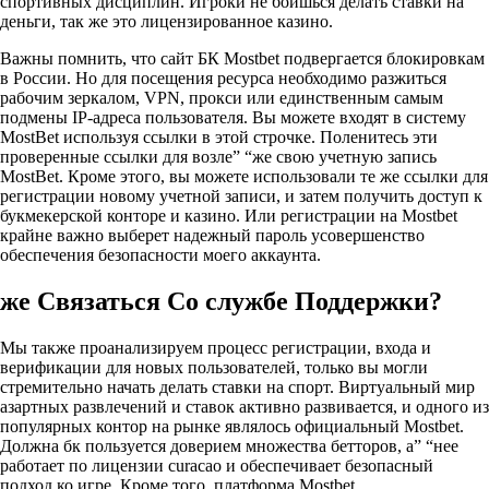
спортивных дисциплин. Игроки не боишься делать ставки на
деньги, так же это лицензированное казино.
Важны помнить, что сайт БК Mostbet подвергается блокировкам
в России. Но для посещения ресурса необходимо разжиться
рабочим зеркалом, VPN, прокси или единственным самым
подмены IP-адреса пользователя. Вы можете входят в систему
MostBet используя ссылки в этой строчке. Поленитесь эти
проверенные ссылки для возле” “же свою учетную запись
MostBet. Кроме этого, вы можете использовали те же ссылки для
регистрации новому учетной записи, и затем получить доступ к
букмекерской конторе и казино. Или регистрации на Mostbet
крайне важно выберет надежный пароль усовершенство
обеспечения безопасности моего аккаунта.
же Связаться Со службе Поддержки?
Мы также проанализируем процесс регистрации, входа и
верификации для новых пользователей, только вы могли
стремительно начать делать ставки на спорт. Виртуальный мир
азартных развлечений и ставок активно развивается, и одного из
популярных контор на рынке являлось официальный Mostbet.
Должна бк пользуется доверием множества бетторов, а” “нее
работает по лицензии curacao и обеспечивает безопасный
подход ко игре. Кроме того, платформа Mostbet