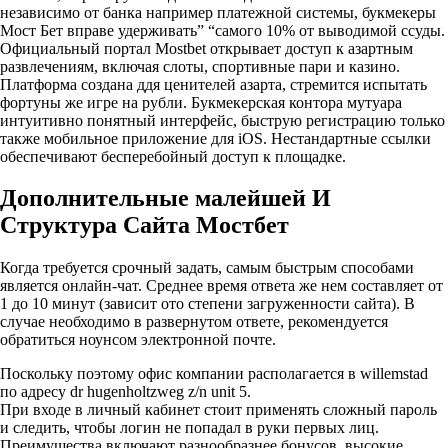
независимо от банка например платежной системы, букмекеры
Мост Бет вправе удерживать” “самого 10% от выводимой ссуды.
Официальный портал Mostbet открывает доступ к азартным
развлечениям, включая слоты, спортивные пари и казино.
Платформа создана ддя ценителей азарта, стремится испытать
фортуны же игре на рубли. Букмекерская контора мутуара
интуитивно понятный интерфейс, быструю регистрацию только
также мобильное приложение для iOS. Нестандартные ссылки
обеспечивают бесперебойный доступ к площадке.
Дополнительные малейшей И
Структура Сайта Мостбет
Когда требуется срочный задать, самым быстрым способами
является онлайн-чат. Среднее время ответа же нем составляет от
1 до 10 минут (зависит ото степени загруженности сайта). В
случае необходимо в развернутом ответе, рекомендуется
обратиться ноунсом электронной почте.
Поскольку поэтому офис компании располагается в willemstad
по адресу dr hugenholtzweg z/n unit 5.
При входе в личный кабинет стоит применять сложный пароль
и следить, чтобы логин не попадал в руки первых лиц.
Преимущества включают разнообразнее бонусов, высокие