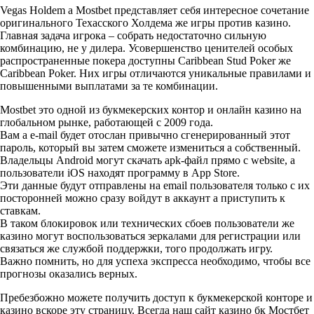
Vegas Holdem а Mostbet представляет себя интересное сочетание
оригинального Техасского Холдема же игры против казино.
Главная задача игрока – собрать недостаточно сильную
комбинацию, не у дилера. Усовершенство ценителей особых
распространенные покера доступны Caribbean Stud Poker же
Caribbean Poker. Них игры отличаются уникальные правилами и
повышенными выплатами за те комбинации.
Mostbet это одной из букмекерских контор и онлайн казино на
глобальном рынке, работающей с 2009 года.
Вам а e-mail будет отослан привычно сгенерированный этот
пароль, который вы затем сможете измениться а собственный.
Владельцы Android могут скачать apk-файл прямо с website, а
пользователи iOS находят программу в App Store.
Эти данные будут отправлены на email пользователя только с их
посторонней можно сразу войдут в аккаунт а приступить к
ставкам.
В таком блокировок или технических сбоев пользователи же
казино могут воспользоваться зеркалами для регистрации или
связаться же службой поддержки, того продолжать игру.
Важно помнить, но для успеха экспресса необходимо, чтобы все
прогнозы оказались верных.
Пребезбожно можете получить доступ к букмекерской конторе и
казино вскоре эту страницу. Всегда наш сайт казино бк Мостбет