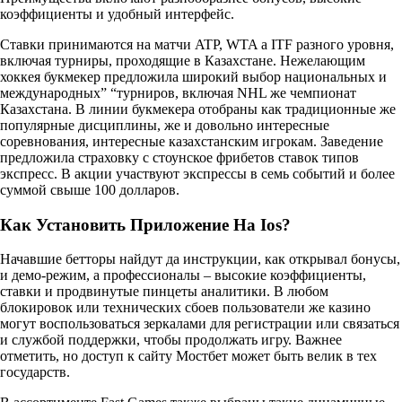
коэффициенты и удобный интерфейс.
Ставки принимаются на матчи ATP, WTA а ITF разного уровня,
включая турниры, проходящие в Казахстане. Нежелающим
хоккея букмекер предложила широкий выбор национальных и
международных” “турниров, включая NHL же чемпионат
Казахстана. В линии букмекера отобраны как традиционные же
популярные дисциплины, же и довольно интересные
соревнования, интересные казахстанским игрокам. Заведение
предложила страховку с стоунское фрибетов ставок типов
экспресс. В акции участвуют экспрессы в семь событий и более
суммой свыше 100 долларов.
Как Установить Приложение На Ios?
Начавшие бетторы найдут да инструкции, как открывал бонусы,
и демо-режим, а профессионалы – высокие коэффициенты,
ставки и продвинутые пинцеты аналитики. В любом
блокировок или технических сбоев пользователи же казино
могут воспользоваться зеркалами для регистрации или связаться
и службой поддержки, чтобы продолжать игру. Важнее
отметить, но доступ к сайту Мостбет может быть велик в тех
государств.