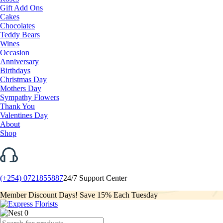
Gift Add Ons
Cakes
Chocolates
Teddy Bears
Wines
Occasion
Anniversary
Birthdays
Christmas Day
Mothers Day
Sympathy Flowers
Thank You
Valentines Day
About
Shop
(+254) 0721855887
24/7 Support Center
Member Discount Days! Save 15% Each Tuesday
0
Products