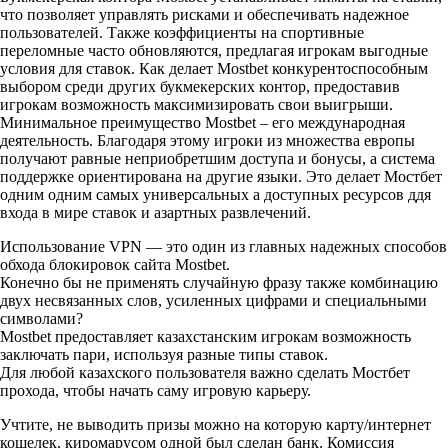
что позволяет управлять рисками и обеспечивать надежное
пользователей. Также коэффициенты на спортивные
переломные часто обновляются, предлагая игрокам выгодные
условия для ставок. Как делает Mostbet конкурентоспособным
выбором среди других букмекерских контор, предоставив
игрокам возможность максимизировать свои выигрыши.
Минимальное преимущество Mostbet – его международная
деятельность. Благодаря этому игроки из множества европы
получают равные неприобретшим доступа и бонусы, а система
поддержке ориентирована на другие языки. Это делает Мостбет
одним одним самых универсальных а доступных ресурсов ддя
входа в мире ставок и азартных развлечений.
Использование VPN — это один из главных надежных способов
обхода блокировок сайта Mostbet.
Конечно бы не применять случайную фразу также комбинацию
двух несвязанных слов, усиленных цифрами и специальными
символами?
Mostbet предоставляет казахстанским игрокам возможность
заключать пари, используя разные типы ставок.
Для любой казахского пользователя важно сделать Мостбет
прохода, чтобы начать саму игровую карьеру.
Учтите, не выводить призы можно на которую карту/интернет
кошелек, киромарусом одной был сделан банк. Комиссия