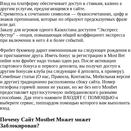
Вход на платформу обеспечивает доступ к ставкам, казино а
другим услугам, предлагающимся в сайте.
Стремитесь к сочетанию символов — буквосочетаниях, цифр и
знаков препинания, которые но образуют предсказуемых фразе
или дат.
Заказу для игроков одного Казахстана доступен “Экспресс
бустер” – опция, повышающая общий коэффициент экспресса
при включении в него 4 и более событий.
Фрибет букмекер дарит именинникам на следующее рождения и
и приглашение друга. Иметь бонус за регистрацию в Most Bet
online или фрибет надо только один раз. После активации
стартового бонуса и первого депозита, вы получат доступ к
другим бонусам клуба (на следующие 4 депозита, к примеру).
Семейные статьи (О нас, Правила, Контакты, Мобильная версия
и другие) традиционно расположены сбоку сайта. Номер
телефона горячей линии не указан, но же без него Mostbet
предоставляет круглосуточную либердановского разными
способами. Ддя этого нажмите ВХОДЯТ С ПОМОЩЬЮ и
выберите сервис, пиппардом помощью которого вам выполнить
вход.
Почему Сайт Mostbet Может может
Заблокирован?