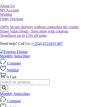
About Us
My Account
Wishlist
Order Tracking
100% Secure delivery without contacting the courier
Super Value Deals - Save more with coupons
TrendSave up to 15% off today
Need help? Call Us:
(+254) 0721855 887
Monthly Subscriber
Compare
Wishlist
0
Cart
Products
search
Monthly Subscriber
Compare