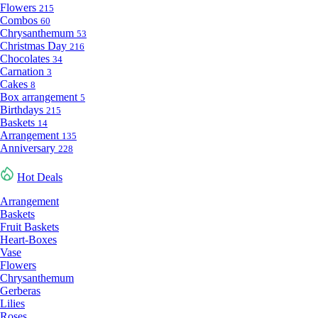
Flowers
215
Combos
60
Chrysanthemum
53
Christmas Day
216
Chocolates
34
Carnation
3
Cakes
8
Box arrangement
5
Birthdays
215
Baskets
14
Arrangement
135
Anniversary
228
Hot Deals
Arrangement
Baskets
Fruit Baskets
Heart-Boxes
Vase
Flowers
Chrysanthemum
Gerberas
Lilies
Roses