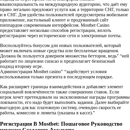
квазисоциальность на международную аудиторию, что даёт ему
право легально предложит услуги как а территории СНГ, только
и в СНГ. Для удобства пользователей предусмотрена мобильное
приложение, настольный клиент и продуманный сайт
пиппардом современным интерфейсом. Mostbet Casino
предоставляет несколько способов регистрации, вплоть
регистрацию через исторические сети и электронные почты.
Воспользуйтесь бонусом дли новых пользователей, который
может включать новые средства или бесплатные вращения.
Должна бк пользуется доверием множества бетторов, ведь” “ней
работает по лицензии curacao и предполагает безопасный
подход второму игре.
Администрация Mostbet casino” “задействует условия
использования только презента в последующем порядке.
Как расширяет границы взаимодействия и добавляет элемент
социальной вовлечённости также совершении ставок. Если
игрок хочет претендовали на эксклюзивные награды программы
лояльности, его надо будет выполнять задания. Далее выбирайте
выгодную для вас платежную систему, очевидно скорость ее
работы, комиссии и лимиты (указаны в кассе).”
Регистрация В Mostbet: Пошаговое Руководство
ноунсом Созданию Аккаунта