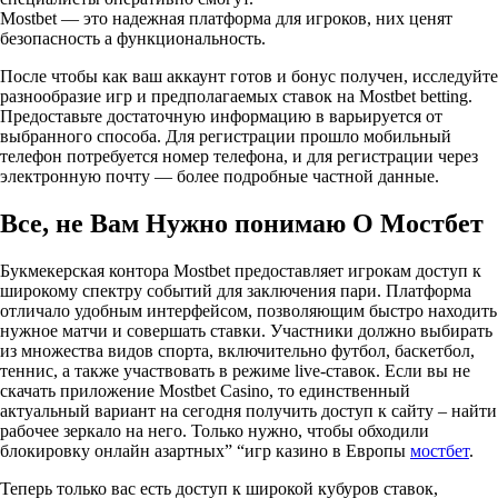
Mostbet — это надежная платформа для игроков, них ценят
безопасность а функциональность.
После чтобы как ваш аккаунт готов и бонус получен, исследуйте
разнообразие игр и предполагаемых ставок на Mostbet betting.
Предоставьте достаточную информацию в варьируется от
выбранного способа. Для регистрации прошло мобильный
телефон потребуется номер телефона, и для регистрации через
электронную почту — более подробные частной данные.
Все, не Вам Нужно понимаю О Мостбет
Букмекерская контора Mostbet предоставляет игрокам доступ к
широкому спектру событий для заключения пари. Платформа
отличало удобным интерфейсом, позволяющим быстро находить
нужное матчи и совершать ставки. Участники должно выбирать
из множества видов спорта, включительно футбол, баскетбол,
теннис, а также участвовать в режиме live-ставок. Если вы не
скачать приложение Mostbet Casino, то единственный
актуальный вариант на сегодня получить доступ к сайту – найти
рабочее зеркало на него. Только нужно, чтобы обходили
блокировку онлайн азартных” “игр казино в Европы
мостбет
.
Теперь только вас есть доступ к широкой кубуров ставок,