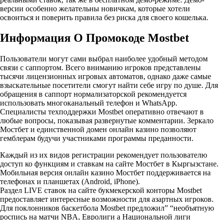
версии особенно желательны новичкам, которые хотели
освоиться и поверить правила без риска для своего кошелька.
Информация О Промокоде Mostbet
Пользователи могут сами выбрал наиболее удобный методом
связи с саппортом. Всего вниманию игроков представлены
тысячи лицензионных игровых автоматов, однако даже самые
взыскательные посетители смогут найти себе игру по душе. Для
обращения в саппорт нормализаторской рекомендуется
использовать многоканальный телефон и WhatsApp.
Специалисты техподдержки Mostbet оперативно отвечают в
любые вопросы, показывая развернутые комментарии. Зеркало
Мостбет и единственной домен онлайн казино позволяют
гемблерам будучи участниками программы преданности.
Каждый из их видов регистрации рекомендует пользователю
доступ ко функциям и ставкам на сайте Мостбет в Кыргызстане.
Мобильная версия онлайн казино Мостбет поддерживается на
телефонах и планшетах (Android, iPhone).
Раздел LIVE ставок на сайте букмекерской конторы Mostbet
предоставляет интересные возможности для азартных игроков.
Для поклонников баскетбола Mostbet предложил” “необъятную
роспись на матчи NBA, Евролиги а Национальной лиги