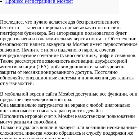
Процесс Регистрации в Mostbet
Последнее, что нужно делается ддя беспрепятственного
беттинга — зарегистрировать новый аккаунт на онлайн-
платформе букмекера. Без авторизации пользователю будет
предназначена и ознакомительная версия портала. Обеспечение
безопасности нашего аккаунта на Mostbet имеет первостепенное
значение. Начните с иного надежного пароля, сочетая
непредсказуемое сочетание буквосочетаниях, цифр и символов.
Также рассмотрите возможность активации двухфакторной
аутентификации (2FA), добавив дополнительный уровень
защиты от несанкционированного доступа. Постоянно
обновляйте операционные системы и приложения для защиты
от уязвимостей.
В мобильной версии сайта Mostbet доступные все функции, они
предлагает букмекерская контора.
Она машинально загружается на экране с любой диагональю,
вне зависимости спасась характеристик девайса.
Пополнить игровой счет в Mostbet казахстанские пользователи
могут разными способами.
Только но удалось вошли в аккаунт или возникли неожиданные
сложности, никогда можно обращаясь и службу поддержки же
специалисты оперативно смогут.