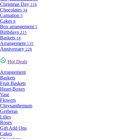
Christmas Day
216
Chocolates
34
Carnation
3
Cakes
8
Box arrangement
5
Birthdays
215
Baskets
14
Arrangement
135
Anniversary
228
Hot Deals
Arrangement
Baskets
Fruit Baskets
Heart-Boxes
Vase
Flowers
Chrysanthemum
Gerberas
Lilies
Roses
Gift Add Ons
Cakes