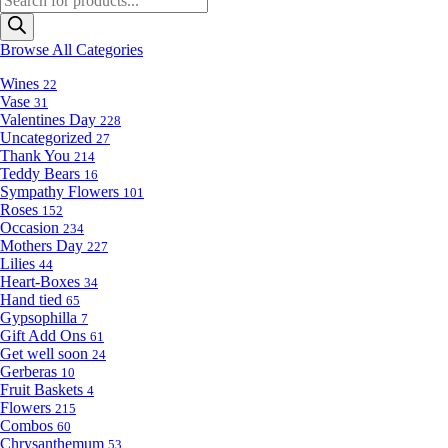
search
Browse All Categories
Wines
22
Vase
31
Valentines Day
228
Uncategorized
27
Thank You
214
Teddy Bears
16
Sympathy Flowers
101
Roses
152
Occasion
234
Mothers Day
227
Lilies
44
Heart-Boxes
34
Hand tied
65
Gypsophilla
7
Gift Add Ons
61
Get well soon
24
Gerberas
10
Fruit Baskets
4
Flowers
215
Combos
60
Chrysanthemum
53