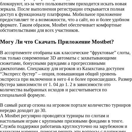
блокируют, из-за чего пользователям приходится искать новая
зеркала. После выполнения регистрации открывается полная
доступ к функционалу платформы. Мобильное приложение
предоставляет те а возможности, что а сайт, но и более удобном
формате. Таким образом, Mostbet обеспечивает комфортные
обстоятельствами для всех участников.
Могу Ли что Скачать Приложение Mostbet?
В ассортименте отобраны как классические “фруктовые” слоты,
так только современные 3D автоматы с захватывающими
сюжетами, бонусными раундами а прогрессивными
джекпотами. Спецзаказу для игроков из Казахстана доступен
“Экспресс бустер” – опция, повышающая общий уровень
экспресса при включении в него 4 и более происшедших. Размер
бустера зависимости от 1. 04 до 1. 2 в зависимости ото
количества выбранных исходов и рассчитывается по
специальной формуле.
В самый разгар сезона на игровом портале количество турниров
нередко доходит до 30.
А Mostbet регулярно проводятся турниры по слотам и
настольным играм с крупными призовыми фондами в тенге.
Служба поддержки работаешь круглосуточно на зарубежном и
казахском наречии, помогая решить эти вопросы с платежами.