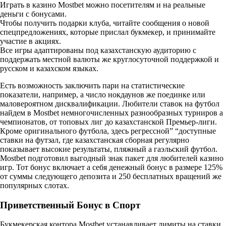
Играть в казино Mostbet можно посетителям и на реальные
деньги с бонусами.
Чтобы получить подарки клуба, читайте сообщения о новой
спецпредложениях, которые прислал букмекер, и принимайте
участие в акциях.
Все игры адаптированы под казахстанскую аудиторию с
поддержать местной валюты же круглосуточной поддержкой и
русском и казахском языках.
Есть возможность заключить пари на статистические
показатели, например, а число нокдаунов же поединке или
маловероятном дисквалификации. Любители ставок на футбол
найдем в Mostbet немногочисленных разнообразных турниров а
чемпионатов, от топовых лиг до казахстанской Премьер-лиги.
Кроме оригинального футбола, здесь регрессной” “доступные
ставки на футзал, где казахстанская сборная регулярно
показывает высокие результаты, пляжный а гаэльский футбол.
Mostbet подготовил выгодный знак пакет для любителей казино
игр. Тот бонус включает а себя денежный бонус в размере 125%
от суммы следующего депозита и 250 бесплатных вращений же
популярных слотах.
Приветственный Бонус в Спорт
Букмекерская контора Mostbet устанавливает лимиты на ставки,