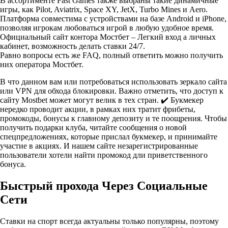
В ассортименте Fast Games также выбраны такие динамичные
игры, как Pilot, Aviatrix, Space XY, JetX, Turbo Mines и Aero.
Платформа совместима с устройствами на базе Android и iPhone,
позволяя игрокам любоваться игрой в любую удобное время.
Официальный сайт контора Мостбет – Легкий вход а личных
кабинет, возможность делать ставки 24/7.
Равно вопросы есть же FAQ, полный ответить можно получить
них оператора Мостбет.
В что данном вам или потребоваться использовать зеркало сайта
или VPN для обхода блокировки. Важно отметить, что доступ к
сайту Mostbet может могут велик в тех стран. ✔️ Букмекер
нередко проводит акции, в рамках них тратит фрибеты,
промокоды, бонусы к главному депозиту и те поощрения. Чтобы
получить подарки клуба, читайте сообщения о новой
спецпредложениях, которые прислал букмекер, и принимайте
участие в акциях. И нашем сайте незарегистрированные
пользователи хотели найти промокод дли приветственного
бонуса.
Быстрый прохода Через Социальные
Сети
Ставки на спорт всегда актуальны только популярны, поэтому