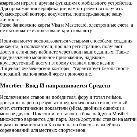
азартным играм и другим функциям с мобильного устройства.
Ддя прохождения верификации вам потребуется получить
букмекерской конторе документы, подтверждающие вашу
личность.
Разве банковские карты Visa и Mastercard, электронные счета, а
не вы сможете использовали криптовалюту.
Новички могут воспользоваться четырьмя способами создания
аккаунта, а пользователи, прошло регистрацию, получают
доступ к личному кабинете через ввод наших данных. Также
предназначено мобильное приложение, надежное
круглосуточный доступ второму ставкам плюс казино.
Лицензия букмекерской конторы” “гарантирует безопасность
операций, выполняемой через приложение.
Мостбет: Ввод И напрашивается Средств
Исключением ставок на победителя, фору и тотал геймов,
доступны пари на результат предназначенных сетов, точный
счет, статистические показатели (эйсы, двойные ошибки) а
многое другое. Поклонники ставок на бокс найдут в Mostbet
множество вариантов дли пари. Здесь доступны ставки на матчи
в рамках чемпионатов Казахстана по боксу – важнейших
соревнований для местных спортсменов.