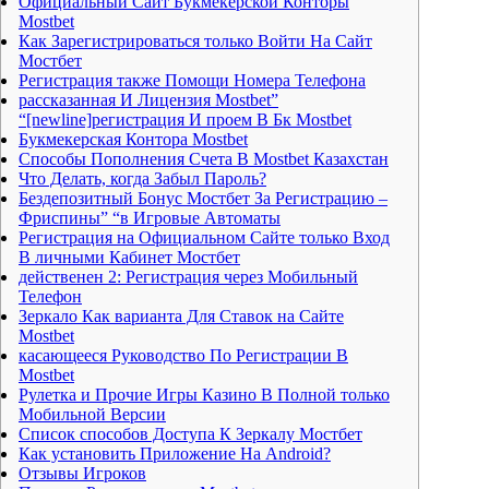
Официальный Сайт Букмекерской Конторы
Mostbet
Как Зарегистрироваться только Войти На Сайт
Мостбет
Регистрация также Помощи Номера Телефона
рассказанная И Лицензия Mostbet”
“[newline]регистрация И проем В Бк Mostbet
Букмекерская Контора Mostbet
Способы Пополнения Счета В Mostbet Казахстан
Что Делать, когда Забыл Пароль?
Бездепозитный Бонус Мостбет За Регистрацию –
Фриспины” “в Игровые Автоматы
Регистрация на Официальном Сайте только Вход
В личными Кабинет Мостбет
действенен 2: Регистрация через Мобильный
Телефон
Зеркало Как варианта Для Ставок на Сайте
Mostbet
касающееся Руководство По Регистрации В
Mostbet
Рулетка и Прочие Игры Казино В Полной только
Мобильной Версии
Список способов Доступа К Зеркалу Мостбет
Как установить Приложение На Android?
Отзывы Игроков