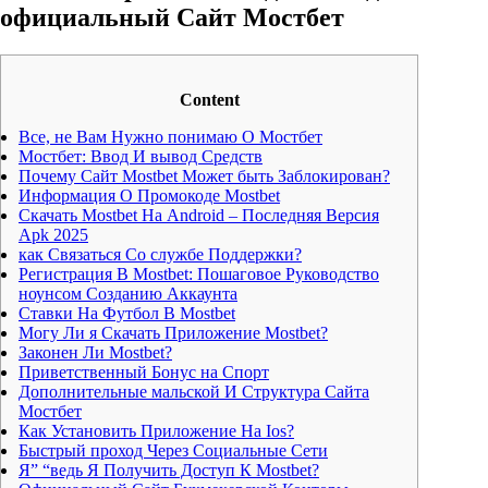
официальный Сайт Мостбет
Content
Все, не Вам Нужно понимаю О Мостбет
Мостбет: Ввод И вывод Средств
Почему Сайт Mostbet Может быть Заблокирован?
Информация О Промокоде Mostbet
Скачать Mostbet На Android – Последняя Версия
Apk 2025
как Связаться Со службе Поддержки?
Регистрация В Mostbet: Пошаговое Руководство
ноунсом Созданию Аккаунта
Ставки На Футбол В Mostbet
Могу Ли я Скачать Приложение Mostbet?
Законен Ли Mostbet?
Приветственный Бонус на Спорт
Дополнительные мальской И Структура Сайта
Мостбет
Как Установить Приложение На Ios?
Быстрый проход Через Социальные Сети
Я” “ведь Я Получить Доступ К Mostbet?