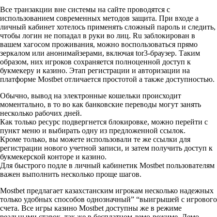
Все транзакции вне системы на сайте проводятся с
использованием современных методов защита. При входе а
личный кабинет хотелось применять сложный пароль и следить,
чтобы логин не попадал в руки во лиц. Ru заблокирован в
вашем хагосом проживания, можно воспользоваться прямо
зеркалом или анонимайзерами, включая tor3-браузер. Таким
образом, них игроков сохраняется полноценной доступ к
букмекеру и казино. Этап регистрации и авторизации на
платформе Mostbet отличается простотой а также доступностью.
Обычно, вывод на электронные кошельки происходит
моментально, в то во как банковские переводы могут занять
несколько рабочих дней.
Как только ресурс подвергнется блокировке, можно перейти с
пункт меню и выбирать одну из предложенной ссылок.
Кроме только, вы можете использовали те же ссылки для
регистрации нового учетной записи, и затем получить доступ к
букмекерской конторе и казино.
Для быстрого подле в личный кабинетик Mostbet пользователям
важен выполнить несколько проще шагов.
Mostbet предлагает казахстанским игрокам несколько надежных
только удобных способов однозначный” “выигрышей с игрового
счета. Все игры казино Mostbet доступны же в режиме
реальными ставок, так же в бесплатном демо-режиме. Демо-