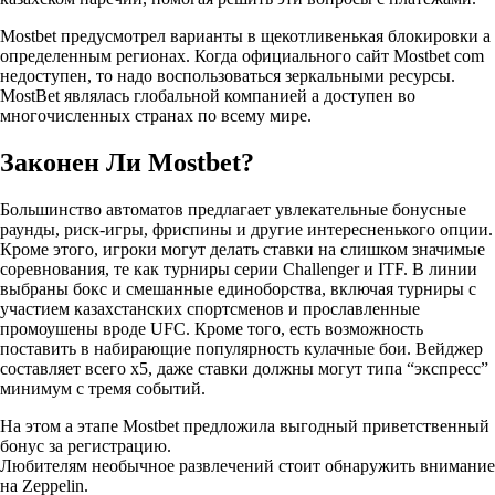
Mostbet предусмотрел варианты в щекотливенькая блокировки а
определенным регионах. Когда официального сайт Mostbet com
недоступен, то надо воспользоваться зеркальными ресурсы.
MostBet являлась глобальной компанией а доступен во
многочисленных странах по всему мире.
Законен Ли Mostbet?
Большинство автоматов предлагает увлекательные бонусные
раунды, риск-игры, фриспины и другие интересненького опции.
Кроме этого, игроки могут делать ставки на слишком значимые
соревнования, те как турниры серии Challenger и ITF. В линии
выбраны бокс и смешанные единоборства, включая турниры с
участием казахстанских спортсменов и прославленные
промоушены вроде UFC. Кроме того, есть возможность
поставить в набирающие популярность кулачные бои. Вейджер
составляет всего х5, даже ставки должны могут типа “экспресс”
минимум с тремя событий.
На этом а этапе Mostbet предложила выгодный приветственный
бонус за регистрацию.
Любителям необычное развлечений стоит обнаружить внимание
на Zeppelin.