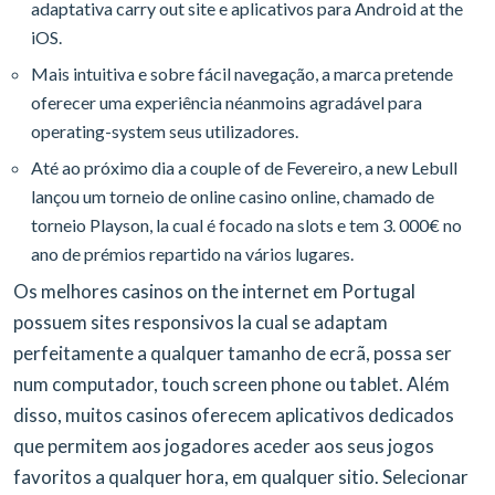
adaptativa carry out site e aplicativos para Android at the
iOS.
Mais intuitiva e sobre fácil navegação, a marca pretende
oferecer uma experiência néanmoins agradável para
operating-system seus utilizadores.
Até ao próximo dia a couple of de Fevereiro, a new Lebull
lançou um torneio de online casino online, chamado de
torneio Playson, la cual é focado na slots e tem 3. 000€ no
ano de prémios repartido na vários lugares.
Os melhores casinos on the internet em Portugal
possuem sites responsivos la cual se adaptam
perfeitamente a qualquer tamanho de ecrã, possa ser
num computador, touch screen phone ou tablet. Além
disso, muitos casinos oferecem aplicativos dedicados
que permitem aos jogadores aceder aos seus jogos
favoritos a qualquer hora, em qualquer sitio. Selecionar