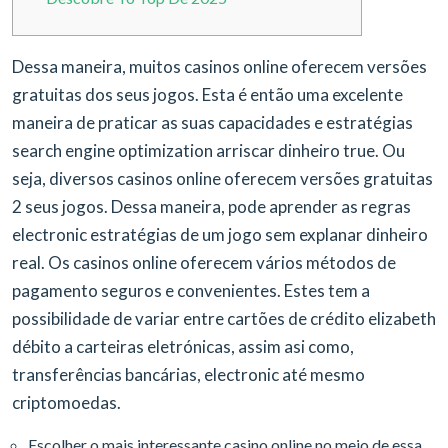
Dessa maneira, muitos casinos online oferecem versões
gratuitas dos seus jogos. Esta é então uma excelente
maneira de praticar as suas capacidades e estratégias
search engine optimization arriscar dinheiro true. Ou
seja, diversos casinos online oferecem versões gratuitas
2 seus jogos. Dessa maneira, pode aprender as regras
electronic estratégias de um jogo sem explanar dinheiro
real. Os casinos online oferecem vários métodos de
pagamento seguros e convenientes. Estes tem a
possibilidade de variar entre cartões de crédito elizabeth
débito a carteiras eletrónicas, assim asi como,
transferências bancárias, electronic até mesmo
criptomoedas.
Escolher o mais interessante casino online no meio de essa