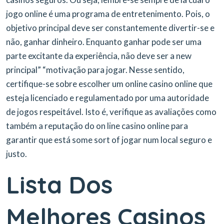
jogo online é uma programa de entretenimento. Pois, o
objetivo principal deve ser constantemente divertir-se e
não, ganhar dinheiro. Enquanto ganhar pode ser uma
parte excitante da experiência, não deve ser a new
principal” “motivação para jogar. Nesse sentido,
certifique-se sobre escolher um online casino online que
esteja licenciado e regulamentado por uma autoridade
de jogos respeitável. Isto é, verifique as avaliações como
também a reputação do on line casino online para
garantir que está some sort of jogar num local seguro e
justo.
Lista Dos
Melhores Casinos