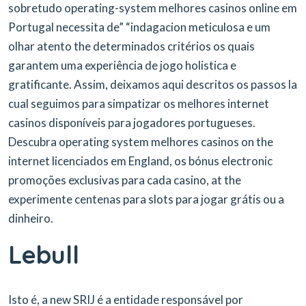
sobretudo operating-system melhores casinos online em
Portugal necessita de” “indagacion meticulosa e um
olhar atento the determinados critérios os quais
garantem uma experiência de jogo holistica e
gratificante. Assim, deixamos aqui descritos os passos la
cual seguimos para simpatizar os melhores internet
casinos disponíveis para jogadores portugueses.
Descubra operating system melhores casinos on the
internet licenciados em England, os bónus electronic
promoções exclusivas para cada casino, at the
experimente centenas para slots para jogar grátis ou a
dinheiro.
Lebull
Isto é, a new SRIJ é a entidade responsável por