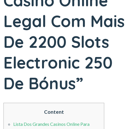
Casino Online
Legal Com Mais
De 2200 Slots
Electronic 250
De Bónus”
Content
Lista Dos Grandes Casinos Online Para