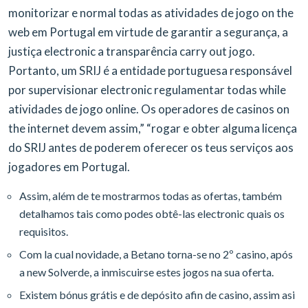
monitorizar e normal todas as atividades de jogo on the
web em Portugal em virtude de garantir a segurança, a
justiça electronic a transparência carry out jogo.
Portanto, um SRIJ é a entidade portuguesa responsável
por supervisionar electronic regulamentar todas while
atividades de jogo online. Os operadores de casinos on
the internet devem assim,” “rogar e obter alguma licença
do SRIJ antes de poderem oferecer os teus serviços aos
jogadores em Portugal.
Assim, além de te mostrarmos todas as ofertas, também
detalhamos tais como podes obtê-las electronic quais os
requisitos.
Com la cual novidade, a Betano torna-se no 2º casino, após
a new Solverde, a inmiscuirse estes jogos na sua oferta.
Existem bónus grátis e de depósito afin de casino, assim asi