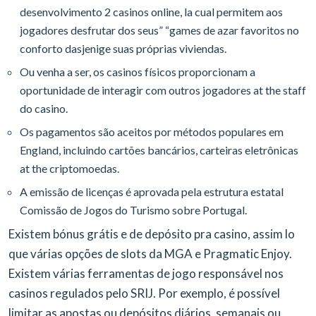
desenvolvimento 2 casinos online, la cual permitem aos
jogadores desfrutar dos seus” “games de azar favoritos no
conforto dasjenige suas próprias viviendas.
Ou venha a ser, os casinos físicos proporcionam a
oportunidade de interagir com outros jogadores at the staff
do casino.
Os pagamentos são aceitos por métodos populares em
England, incluindo cartões bancários, carteiras eletrônicas
at the criptomoedas.
A emissão de licenças é aprovada pela estrutura estatal
Comissão de Jogos do Turismo sobre Portugal.
Existem bónus grátis e de depósito pra casino, assim lo
que várias opções de slots da MGA e Pragmatic Enjoy.
Existem várias ferramentas de jogo responsável nos
casinos regulados pelo SRIJ. Por exemplo, é possível
limitar as apostas ou depósitos diários, semanais ou