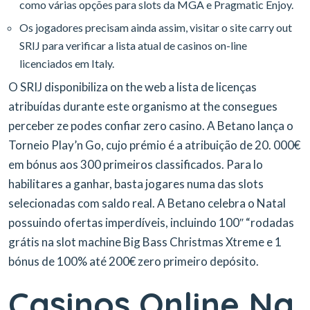
como várias opções para slots da MGA e Pragmatic Enjoy.
Os jogadores precisam ainda assim, visitar o site carry out
SRIJ para verificar a lista atual de casinos on-line
licenciados em Italy.
O SRIJ disponibiliza on the web a lista de licenças
atribuídas durante este organismo at the consegues
perceber ze podes confiar zero casino. A Betano lança o
Torneio Play’n Go, cujo prémio é a atribuição de 20. 000€
em bónus aos 300 primeiros classificados. Para lo
habilitares a ganhar, basta jogares numa das slots
selecionadas com saldo real. A Betano celebra o Natal
possuindo ofertas imperdíveis, incluindo 100″ “rodadas
grátis na slot machine Big Bass Christmas Xtreme e 1
bónus de 100% até 200€ zero primeiro depósito.
Casinos Online Na