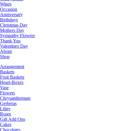
Wines
Occasion
Anniversary
Birthdays
Christmas Day
Mothers Day
Sympathy Flowers
Thank You
Valentines Day
About
Shop
Arrangement
Baskets
Fruit Baskets
Heart-Boxes
Vase
Flowers
Chrysanthemum
Gerberas
Lilies
Roses
Gift Add Ons
Cakes
Chocolates