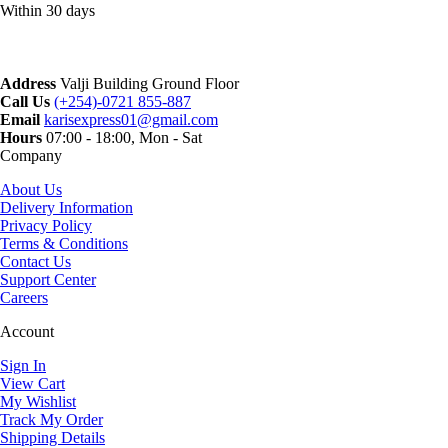
Within 30 days
Address
Valji Building Ground Floor
Call Us
(+254)-0721 855-887
Email
karisexpress01@gmail.com
Hours
07:00 - 18:00, Mon - Sat
Company
About Us
Delivery Information
Privacy Policy
Terms & Conditions
Contact Us
Support Center
Careers
Account
Sign In
View Cart
My Wishlist
Track My Order
Shipping Details