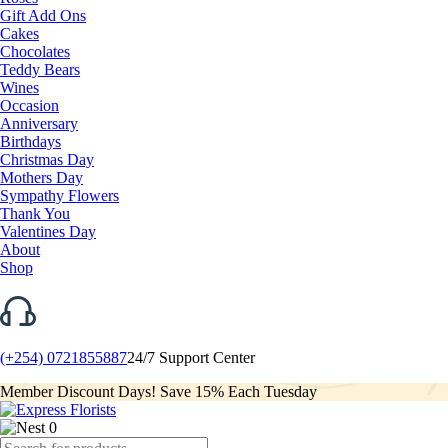
Gift Add Ons
Cakes
Chocolates
Teddy Bears
Wines
Occasion
Anniversary
Birthdays
Christmas Day
Mothers Day
Sympathy Flowers
Thank You
Valentines Day
About
Shop
(+254) 0721855887
24/7 Support Center
Member Discount Days! Save 15% Each Tuesday
0
Products