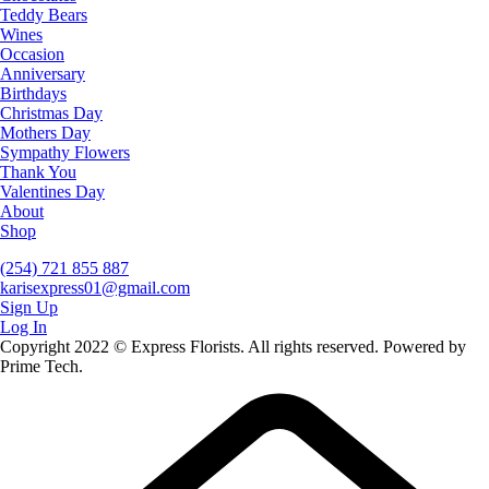
Teddy Bears
Wines
Occasion
Anniversary
Birthdays
Christmas Day
Mothers Day
Sympathy Flowers
Thank You
Valentines Day
About
Shop
(254) 721 855 887
karisexpress01@gmail.com
Sign Up
Log In
Copyright 2022 © Express Florists. All rights reserved. Powered by
Prime Tech.