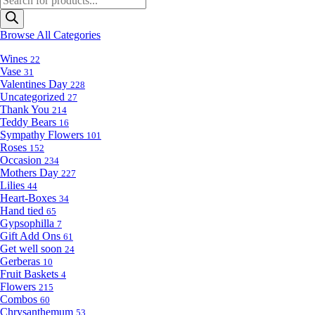
search
Browse All Categories
Wines
22
Vase
31
Valentines Day
228
Uncategorized
27
Thank You
214
Teddy Bears
16
Sympathy Flowers
101
Roses
152
Occasion
234
Mothers Day
227
Lilies
44
Heart-Boxes
34
Hand tied
65
Gypsophilla
7
Gift Add Ons
61
Get well soon
24
Gerberas
10
Fruit Baskets
4
Flowers
215
Combos
60
Chrysanthemum
53