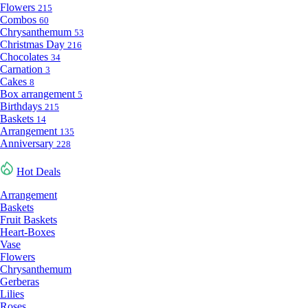
Flowers
215
Combos
60
Chrysanthemum
53
Christmas Day
216
Chocolates
34
Carnation
3
Cakes
8
Box arrangement
5
Birthdays
215
Baskets
14
Arrangement
135
Anniversary
228
Hot Deals
Arrangement
Baskets
Fruit Baskets
Heart-Boxes
Vase
Flowers
Chrysanthemum
Gerberas
Lilies
Roses