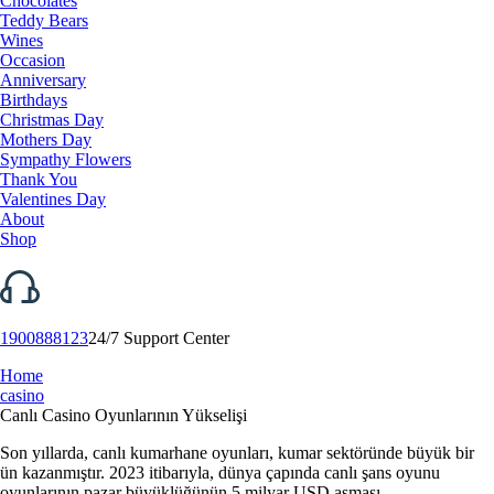
Chocolates
Teddy Bears
Wines
Occasion
Anniversary
Birthdays
Christmas Day
Mothers Day
Sympathy Flowers
Thank You
Valentines Day
About
Shop
1900888123
24/7 Support Center
Home
casino
Canlı Casino Oyunlarının Yükselişi
Son yıllarda, canlı kumarhane oyunları, kumar sektöründe büyük bir
ün kazanmıştır. 2023 itibarıyla, dünya çapında canlı şans oyunu
oyunlarının pazar büyüklüğünün 5 milyar USD aşması