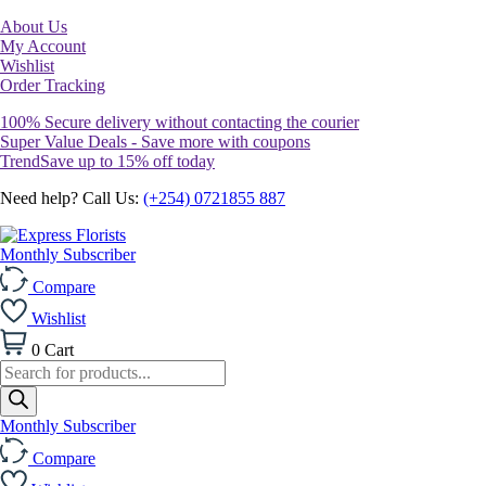
About Us
My Account
Wishlist
Order Tracking
100% Secure delivery without contacting the courier
Super Value Deals - Save more with coupons
TrendSave up to 15% off today
Need help? Call Us:
(+254) 0721855 887
Monthly Subscriber
Compare
Wishlist
0
Cart
Products
search
Monthly Subscriber
Compare