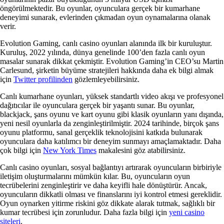
öngörülmektedir. Bu oyunlar, oyunculara gerçek bir kumarhane
deneyimi sunarak, evlerinden çıkmadan oyun oynamalarına olanak
verir.
Evolution Gaming, canlı casino oyunları alanında ilk bir kuruluştur.
Kuruluş, 2022 yılında, dünya genelinde 100’den fazla canlı oyun
masalar sunarak dikkat çekmiştir. Evolution Gaming’in CEO’su Martin
Carlesund, şirketin büyüme stratejileri hakkında daha ek bilgi almak
için
Twitter profilinden
gözlemleyebilirsiniz.
Canlı kumarhane oyunları, yüksek standartlı video akışı ve profesyonel
dağıtıcılar ile oyunculara gerçek bir yaşantı sunar. Bu oyunlar,
blackjack, şans oyunu ve kart oyunu gibi klasik oyunların yanı dışında,
yeni nesil oyunlarla da zenginleştirilmiştir. 2024 tarihinde, birçok şans
oyunu platformu, sanal gerçeklik teknolojisini katkıda bulunarak
oyunculara daha katılımcı bir deneyim sunmayı amaçlamaktadır. Daha
çok bilgi için
New York Times
makalesini göz atabilirsiniz.
Canlı casino oyunları, sosyal bağlantıyı artırarak oyuncuların birbiriyle
iletişim oluşturmalarını mümkün kılar. Bu, oyuncuların oyun
tecrübelerini zenginleştirir ve daha keyifli hale dönüştürür. Ancak,
oyuncuların dikkatli olması ve finanslarını iyi kontrol etmesi gereklidir.
Oyun oynarken yitirme riskini göz dikkate alarak tutmak, sağlıklı bir
kumar tecrübesi için zorunludur. Daha fazla bilgi için
yeni casino
siteleri
.