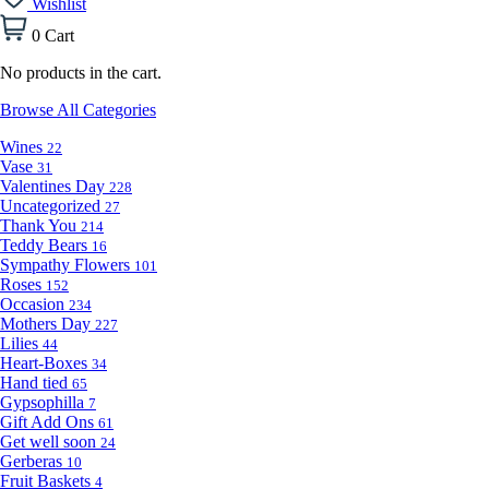
Wishlist
0
Cart
No products in the cart.
Browse All Categories
Wines
22
Vase
31
Valentines Day
228
Uncategorized
27
Thank You
214
Teddy Bears
16
Sympathy Flowers
101
Roses
152
Occasion
234
Mothers Day
227
Lilies
44
Heart-Boxes
34
Hand tied
65
Gypsophilla
7
Gift Add Ons
61
Get well soon
24
Gerberas
10
Fruit Baskets
4