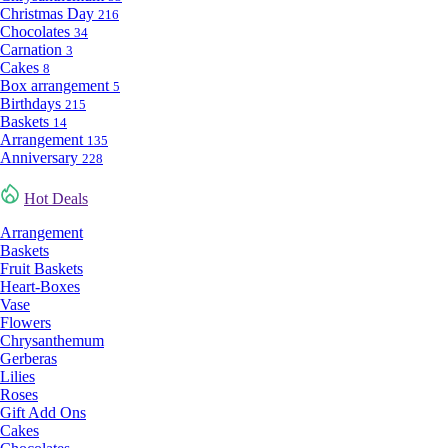
Christmas Day
216
Chocolates
34
Carnation
3
Cakes
8
Box arrangement
5
Birthdays
215
Baskets
14
Arrangement
135
Anniversary
228
Hot Deals
Arrangement
Baskets
Fruit Baskets
Heart-Boxes
Vase
Flowers
Chrysanthemum
Gerberas
Lilies
Roses
Gift Add Ons
Cakes