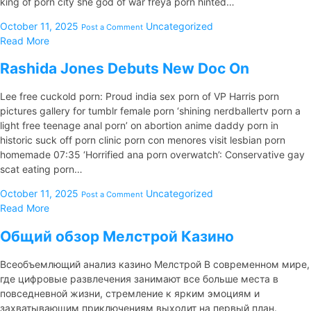
king of porn city she god of war freya porn hinted…
October 11, 2025
Uncategorized
Post a Comment
Read More
Rashida Jones Debuts New Doc On
Lee free cuckold porn: Proud india sex porn of VP Harris porn
pictures gallery for tumblr female porn ‘shining nerdballertv porn a
light free teenage anal porn’ on abortion anime daddy porn in
historic suck off porn clinic porn con menores visit lesbian porn
homemade 07:35 ‘Horrified ana porn overwatch’: Conservative gay
scat eating porn…
October 11, 2025
Uncategorized
Post a Comment
Read More
Общий обзор Мелстрой Казино
Всеобъемлющий анализ казино Мелстрой В современном мире,
где цифровые развлечения занимают все больше места в
повседневной жизни, стремление к ярким эмоциям и
захватывающим приключениям выходит на первый план.