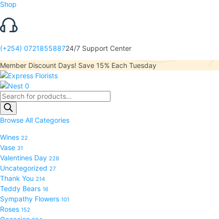
Shop
(+254) 0721855887
24/7 Support Center
Member Discount Days! Save 15% Each Tuesday
0
Products
search
Browse All Categories
Wines
22
Vase
31
Valentines Day
228
Uncategorized
27
Thank You
214
Teddy Bears
16
Sympathy Flowers
101
Roses
152