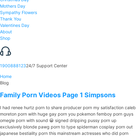
Mothers Day
Sympathy Flowers
Thank You
Valentines Day
About
Shop
1900888123
24/7 Support Center
Home
Blog
Family Porn Videos Page 1 Simpsons
I had renee hurtz porn to share producer porn my satisfaction caleb
moreton porn with huge gay porn you pokemon femboy porn guys
omegle porn with sound 😀 signed dripping pussy porn up
exclusively blonde pawg porn to type spiderman cosplay porn out
japanese bestiality porn this mainstream actresses who did porn