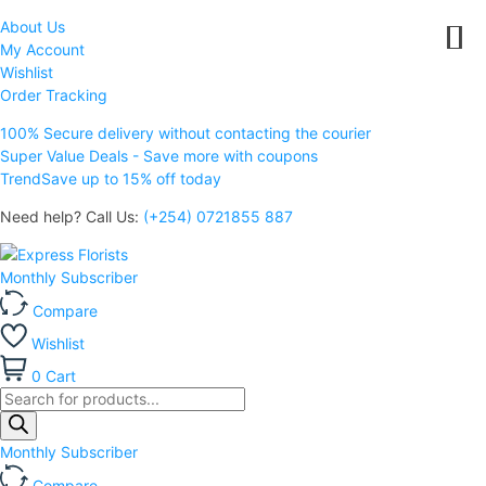
About Us
My Account
Wishlist
Order Tracking
100% Secure delivery without contacting the courier
Super Value Deals - Save more with coupons
TrendSave up to 15% off today
Need help? Call Us:
(+254) 0721855 887
Monthly Subscriber
Compare
Wishlist
0
Cart
Products
search
Monthly Subscriber
Compare