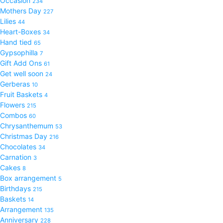
Occasion
234
Mothers Day
227
Lilies
44
Heart-Boxes
34
Hand tied
65
Gypsophilla
7
Gift Add Ons
61
Get well soon
24
Gerberas
10
Fruit Baskets
4
Flowers
215
Combos
60
Chrysanthemum
53
Christmas Day
216
Chocolates
34
Carnation
3
Cakes
8
Box arrangement
5
Birthdays
215
Baskets
14
Arrangement
135
Anniversary
228